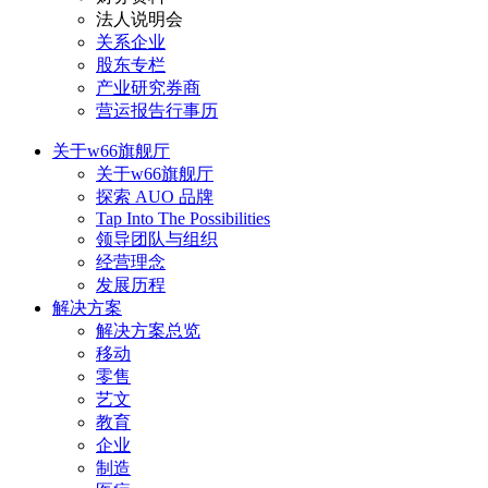
法人说明会
关系企业
股东专栏
产业研究券商
营运报告行事历
关于w66旗舰厅
关于w66旗舰厅
探索 AUO 品牌
Tap Into The Possibilities
领导团队与组织
经营理念
发展历程
解决方案
解决方案总览
移动
零售
艺文
教育
企业
制造