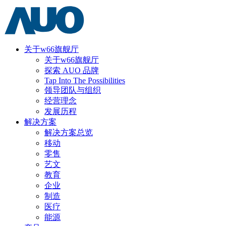
关于w66旗舰厅
关于w66旗舰厅
探索 AUO 品牌
Tap Into The Possibilities
领导团队与组织
经营理念
发展历程
解决方案
解决方案总览
移动
零售
艺文
教育
企业
制造
医疗
能源